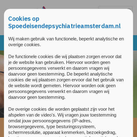
Overslaan en naar de inhoud gaan
Direct naar de hoofdnavigatie
Cookies op
Spoedeisendepsychiatrieamsterdam.nl
Wij maken gebruik van functionele, beperkt analytische en
overige cookies.
De functionele cookies die wij plaatsen zorgen ervoor dat
Verwijzers
je de website kan gebruiken. Hiervoor worden geen
persoonsgegevens verwerkt en daarom vragen wij
Cliënt aanmelden
daarvoor geen toestemming. De beperkt analytische
cookies die wij plaatsen zorgen ervoor dat het gebruik van
de website wordt gemeten. Hiervoor worden ook geen
Direct hulp bij crisis
persoonsgegevens verwerkt en daarom vragen wij
daarvoor geen toestemming.
De overige cookies die worden geplaatst zijn voor het
afspelen van de video's. Wij vragen jouw toestemming
omdat jouw persoonsgegevens (IP-adres,
Home
»
Verwijzers
»
Cliënt aanmelden
»
Aanmelden voor
browsergegevens, type besturingssysteem,
opname
schermresolutie, apparaat kenmerken, bezoekgedrag,