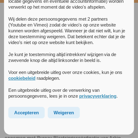
locatie gegevens en eventuele accountinformatie) worden
verwerkt op het moment dat de video's afspelen.
Wij delen deze persoonsgegevens met 2 partners
Aanmelden voor opname
(Youtube en Vimeo) zodat de video's op onze website
kunnen worden afgespeeld. Wanneer je dat niet wilt, kun je
Wil je een patiënt in crisis aanmelden voor een eventuele
deze toestemming weigeren. Dat betekent echter dat je de
opname, neem dan voor overleg contact op met een van
video’s niet op onze website kunt bekijken.
onderstaande locaties. Houd daarbij rekening met het feit
dat we eerst bekijken of er nog alternatieven voor opname
Je kunt je toestemming altijd intrekken/ wijzigen via de
mogelijk zijn.
zwevende knop die altijd linksonder in beeld is.
Voor een uitgebreide uitleg over onze cookies, kun je ons
Acute verslavingsproblematiek: triage via Jellinek
cookiebeleid
raadplegen.
Vlaardingenlaan, 020-590 19 99 (kantooruren);
Acute psychiatrische problematiek bij ouderen: Arkin
Een uitgebreide uitleg over de verwerking van
Ouderenkliniek, Laan van de Helende Meesters, 020-590
persoonsgegevens, lees je in onze
privacyverklaring
.
52 00 (kantooruren);
Acute psychiatrische problematiek: neem contact op
Accepteren
Weigeren
met de
meldkamer van de crisisdienst;
Tijdens kantooruren kun je voor overleg ook contact
opnemen met Bureau Plaatsingscoördinatie van Arkin,