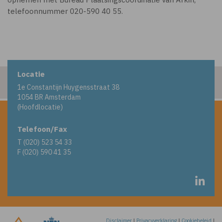
telefoonnummer 020-590 40 55.
Locatie
1e Constantijn Huygensstraat 38
1054 BR Amsterdam
(Hoofdlocatie)
Telefoon/Fax
T (020) 523 54 33
F (020) 590 41 35
Disclaimer
|
Privacyverklaring
|
Cookiebeleid
|