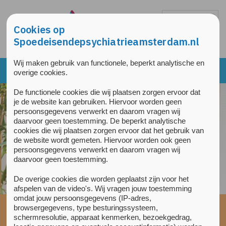
Overslaan en naar de inhoud gaan
Direct naar de hoofdnavigatie
Cookies op
Spoedeisendepsychiatrieamsterdam.nl
Wij maken gebruik van functionele, beperkt analytische en
overige cookies.
De functionele cookies die wij plaatsen zorgen ervoor dat
je de website kan gebruiken. Hiervoor worden geen
Verwijzers
persoonsgegevens verwerkt en daarom vragen wij
Cliënt aanmelden
daarvoor geen toestemming. De beperkt analytische
cookies die wij plaatsen zorgen ervoor dat het gebruik van
de website wordt gemeten. Hiervoor worden ook geen
Direct hulp bij crisis
persoonsgegevens verwerkt en daarom vragen wij
daarvoor geen toestemming.
De overige cookies die worden geplaatst zijn voor het
afspelen van de video's. Wij vragen jouw toestemming
omdat jouw persoonsgegevens (IP-adres,
Home
»
Cliënten
»
Aanmelding, onderzoek & behandeling
»
Het
browsergegevens, type besturingssysteem,
schermresolutie, apparaat kenmerken, bezoekgedrag,
vervolg