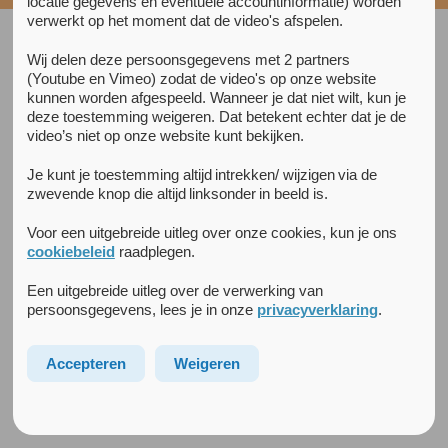
locatie gegevens en eventuele accountinformatie) worden
verwerkt op het moment dat de video's afspelen.
Wij delen deze persoonsgegevens met 2 partners
Het vervolg
(Youtube en Vimeo) zodat de video's op onze website
kunnen worden afgespeeld. Wanneer je dat niet wilt, kun je
Wat gebeurt er na het eerste gesprek?
deze toestemming weigeren. Dat betekent echter dat je de
Naar aanleiding van het eerste onderzoeksgesprek kunnen
video’s niet op onze website kunt bekijken.
verschillende afspraken gemaakt worden. Het vervolg
bestaat bijvoorbeeld uit verdere onderzoeks- of
Je kunt je toestemming altijd intrekken/ wijzigen via de
behandelgesprekken of medicatie.
zwevende knop die altijd linksonder in beeld is.
Voor een uitgebreide uitleg over onze cookies, kun je ons
Indien nodig besluiten we dat verdere zorg noodzakelijk is.
cookiebeleid
raadplegen.
Onze voorkeur gaat dan uit naar zorg die zoveel mogelijk in
jouw eigen omgeving plaatsvindt. Maar soms kan het niet
Een uitgebreide uitleg over de verwerking van
anders en dan verwijzen we je naar een andere instelling of
persoonsgegevens, lees je in onze
privacyverklaring
.
stellen we een opname in een psychiatrisch ziekenhuis
voor. Eventueel verwijzen wij je na een eenmalig gesprek
Accepteren
Weigeren
terug naar de verwijzer.