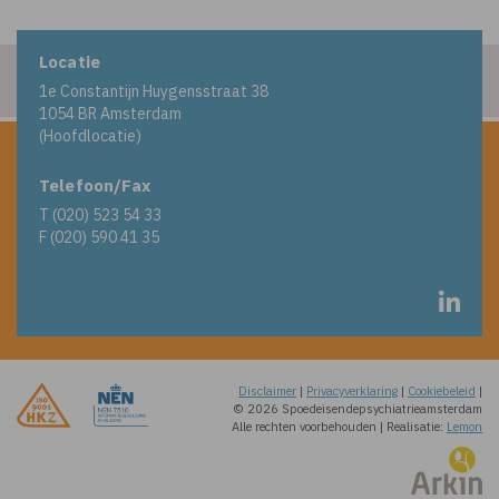
Locatie
1e Constantijn Huygensstraat 38
1054 BR Amsterdam
(Hoofdlocatie)
Telefoon/Fax
T (020) 523 54 33
F (020) 590 41 35
Disclaimer
|
Privacyverklaring
|
Cookiebeleid
|
© 2026 Spoedeisendepsychiatrieamsterdam
Alle rechten voorbehouden
|
Realisatie:
Lemon