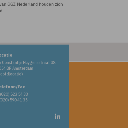
n van GGZ Nederland houden zich
d.
ocatie
e Constantijn Huygensstraat 38
054 BR Amsterdam
Hoofdlocatie)
elefoon/Fax
 (020) 523 54 33
 (020) 590 41 35