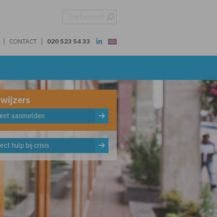
CONTACT
020 523 54 33
wijzers
iënt aanmelden
ect hulp bij crisis