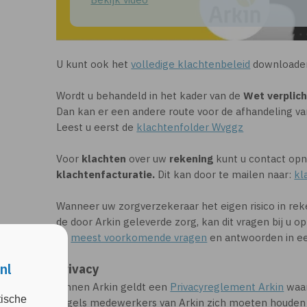
U kunt ook het
volledige klachtenbeleid
downloade
Wordt u behandeld in het kader van de
Wet verplic
Dan kan er een andere route voor de afhandeling van
Leest u eerst de
klachtenfolder Wvggz
Voor
klachten
over uw
rekening
kunt u contact o
klachtenfacturatie.
Dit kan door te mailen naar:
kl
Wanneer uw zorgverzekeraar het eigen risico in reke
de door Arkin geleverde zorg, kan dit vragen bij u 
de
meest voorkomende vragen
en antwoorden in ee
nl
Privacy
Binnen Arkin geldt een
Privacyreglement Arkin
waar
tische
regels medewerkers van Arkin zich moeten houden