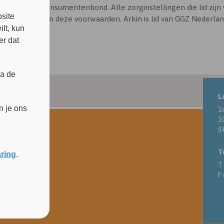
s
Consumentenbond. Alle zorginstellingen die lid zij
site
aan deze voorwaarden. Arkin is lid van GGZ Nederlan
lt, kun
er dat
ia de
L
n je ons
1
1
(
T
aring
.
T
F