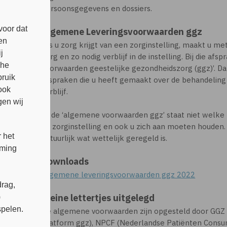
persoonsgegevens en dossiers.
voor dat
Algemene Leveringsvoorwaarden ggz
en
Als u zorg krijgt van een zorginstelling, maakt u me
j
zorg en zo nodig verblijf in de instelling. Bij die a
che
voorwaarden geestelijke gezondheidszorg (ggz)’. Dat 
bruik
afspraken die u heeft gemaakt over de behandeling
ook
verblijf.
en wij
In de ‘algemene voorwaarden ggz’ staat niet welke 
de zorginstelling en ook u zich aan moeten houden
 het
natuurlijk wat wettelijk geregeld is.
mming
Downloads
Algemene leveringsvoorwaarden ggz 2022
rag,
Kleine lettertjes uitgelegd
)
spelen.
De algemene voorwaarden zijn opgesteld door GGZ 
Platform ggz), NPCF (Nederlandse Patiënten Consu