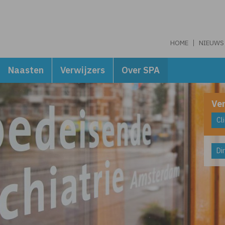
HOME
NIEUWS
Naasten
Verwijzers
Over SPA
Ver
Cl
Dir